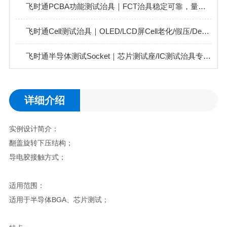
飞时通PCBA功能测试治具｜FCT治具稳定可靠，量产首选
飞时通Cell测试治具｜OLED/LCD屏Cell老化/假压/Demura专用
飞时通半导体测试Socket｜芯片测试座/IC测试治具专业定制
详细介绍
实例设计简介：
翻盖旋转下压结构；
导电胶接触方式；
适用范围：
适用于半导体BGA、芯片测试；