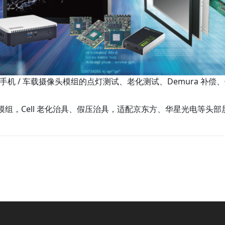
LED 屏、手机 / 车载摄像头模组的点灯测试、老化测试、Demura 补
形弹片针模组，Cell 老化治具、假压治具，适配京东方、华星光电